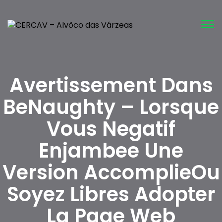
Tog
nav
Avertissement Dans
BeNaughty – Lorsque
Vous Negatif
Enjambee Une
Version AccomplieOu
Soyez Libres Adopter
La Page Web