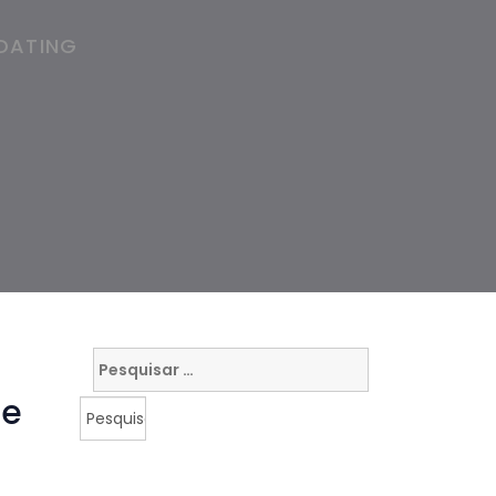
DATING
Pesquisar
por:
ge