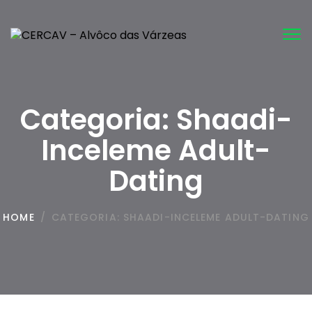
Tog
nav
Categoria:
Shaadi-
Inceleme Adult-
Dating
HOME
/
CATEGORIA:
SHAADI-INCELEME ADULT-DATING