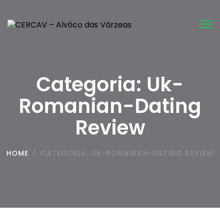
Tog
nav
Categoria:
Uk-
Romanian-Dating
Review
HOME
/
CATEGORIA:
UK-ROMANIAN-DATING REVIEW