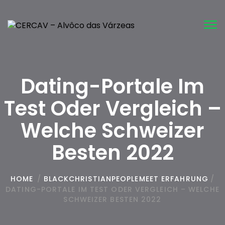
Tog
nav
Dating-Portale Im
Test Oder Vergleich –
Welche Schweizer
Besten 2022
HOME
/
BLACKCHRISTIANPEOPLEMEET ERFAHRUNG
/
DATING-PORTALE IM TEST ODER VERGLEICH – WELCHE
SCHWEIZER BESTEN 2022