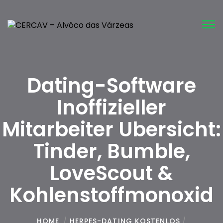
Tog
nav
Dating-Software
Inoffizieller
Mitarbeiter Ubersicht:
Tinder, Bumble,
LoveScout &
Kohlenstoffmonoxid
HOME
/
HERPES-DATING KOSTENLOS
/