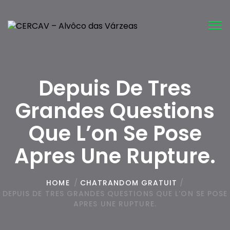
Tog
nav
Depuis De Tres
Grandes Questions
Que L’on Se Pose
Apres Une Rupture.
HOME
/
CHATRANDOM GRATUIT
/
DEPUIS DE TRES GRANDES QUESTIONS QUE L’ON SE POSE
APRES UNE RUPTURE.