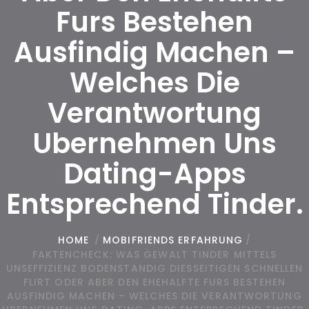
Furs Bestehen
Ausfindig Machen –
Welches Die
Verantwortung
Ubernehmen Uns
Dating-Apps
Entsprechend Tinder.
HOME
/
MOBIFRIENDS ERFAHRUNG
/
FAKTENCHECK: WAS GEWALT TINDER MITTELS
UNSEFFIZIENZ BODENSTANDIG DIESSEITIGEN SCHNELLEN
FLIRT ODER ABER DEN EHEHALFTE FURS BESTEHEN
AUSFINDIG MACHEN – WELCHES DIE VERANTWORTUNG