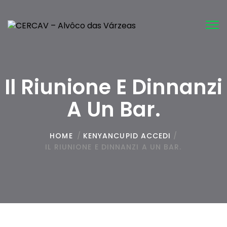
Tog
nav
Il Riunione E Dinnanzi
A Un Bar.
HOME
/
KENYANCUPID ACCEDI
/
IL RIUNIONE E DINNANZI A UN BAR.