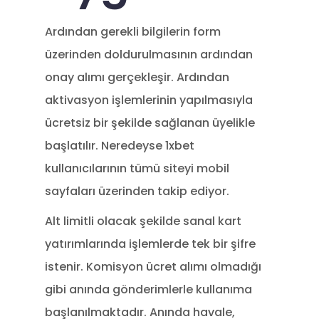
Ardından gerekli bilgilerin form
üzerinden doldurulmasının ardından
onay alımı gerçekleşir. Ardından
aktivasyon işlemlerinin yapılmasıyla
ücretsiz bir şekilde sağlanan üyelikle
başlatılır. Neredeyse 1xbet
kullanıcılarının tümü siteyi mobil
sayfaları üzerinden takip ediyor.
Alt limitli olacak şekilde sanal kart
yatırımlarında işlemlerde tek bir şifre
istenir. Komisyon ücret alımı olmadığı
gibi anında gönderimlerle kullanıma
başlanılmaktadır. Anında havale,