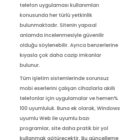
telefon uygulaması kullanımları
konusunda her türlü yetkinlik
bulunmaktadır. Sitenin yapısal
anlamda incelenmesiyle güvenilir
olduğu söylenebilir. Ayrıca benzerlerine
kıyasla çok daha cazip imkanlar
bulunur.
Tüm işletim sistemlerinde sorunsuz
mobi eserlerini çalışan cihazlarla akıllı
telefonlar için uygulamalar ve hemen%
100 uyumluluk. Buna ek olarak, Windows
uyumlu Web ile uyumlu bazı
programlar, site daha pratik bir yol
kullanmak götürecektir. Bu güncelleme