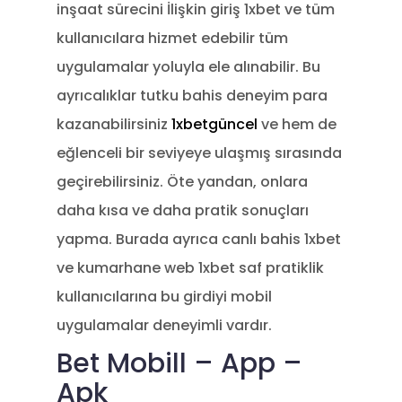
inşaat sürecini İlişkin giriş 1xbet ve tüm
kullanıcılara hizmet edebilir tüm
uygulamalar yoluyla ele alınabilir. Bu
ayrıcalıklar tutku bahis deneyim para
kazanabilirsiniz
1xbetgüncel
ve hem de
eğlenceli bir seviyeye ulaşmış sırasında
geçirebilirsiniz. Öte yandan, onlara
daha kısa ve daha pratik sonuçları
yapma. Burada ayrıca canlı bahis 1xbet
ve kumarhane web 1xbet saf pratiklik
kullanıcılarına bu girdiyi mobil
uygulamalar deneyimli vardır.
Bet Mobill – App –
Apk