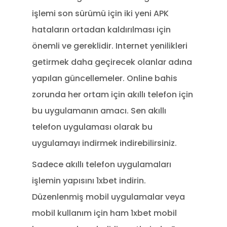
işlemi son sürümü için iki yeni APK
hataların ortadan kaldırılması için
önemli ve gereklidir. Internet yenilikleri
getirmek daha geçirecek olanlar adına
yapılan güncellemeler. Online bahis
zorunda her ortam için akıllı telefon için
bu uygulamanın amacı. Sen akıllı
telefon uygulaması olarak bu
uygulamayı indirmek indirebilirsiniz.
Sadece akıllı telefon uygulamaları
işlemin yapısını 1xbet indirin.
Düzenlenmiş mobil uygulamalar veya
mobil kullanım için ham 1xbet mobil