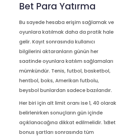
Bet Para Yatırma
Bu sayede hesaba erişim sağlamak ve
oyunlara katılmak daha da pratik hale
gelir. Kayıt sonrasında kullanıcı
bilgilerini aktaranların günün her
saatinde oyunlara katılım sağlamaları
mümkündür. Tenis, futbol, basketbol,
hentbol, boks, Amerikan futbolu,
beysbol bunlardan sadece bazılarıdır.
Her biri için alt limit oranı ise 1, 40 olarak
belirlenirken sonuçların gün içinde
açıklanacağına dikkat edilmelidir. 1xBet
bonus şartları sonrasında tüm