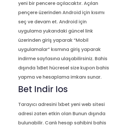
yeni bir pencere açılacaktır. Açılan
pençere üzerinden Android için kısımı
seç ve devam et. Android için
uygulama yukarıdaki güncel link
üzerinden giriş yaparak “Mobil
uygulamalar” kısmına giriş yaparak
indirme sayfasına ulaşabilirsiniz. Bahis
dışında 1xBet hücresel size kupon bahis
yapma ve hesaplama imkanı sunar.
Bet Indir Ios
Tarayıcı adresini 1xbet yeni web sitesi
adresi zaten etkin olan Bunun dışında
bulunabilir. Canlı hesap sahibini bahis