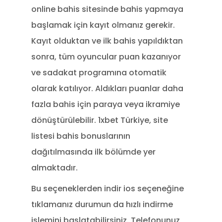
online bahis sitesinde bahis yapmaya
başlamak için kayıt olmanız gerekir.
Kayıt olduktan ve ilk bahis yapıldıktan
sonra, tüm oyuncular puan kazanıyor
ve sadakat programına otomatik
olarak katılıyor. Aldıkları puanlar daha
fazla bahis için paraya veya ikramiye
dönüştürülebilir. 1xbet Türkiye, site
listesi bahis bonuslarının
dağıtılmasında ilk bölümde yer
almaktadır.
Bu seçeneklerden indir ios seçeneğine
tıklamanız durumun da hızlı indirme
işlemini başlatabilirsiniz. Telefonunuz