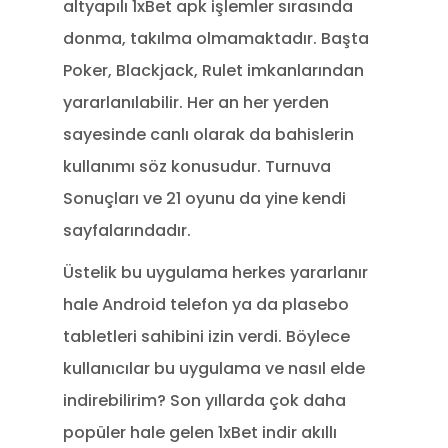
altyapılı 1xBet apk işlemler sırasında
donma, takılma olmamaktadır. Başta
Poker, Blackjack, Rulet imkanlarından
yararlanılabilir. Her an her yerden
sayesinde canlı olarak da bahislerin
kullanımı söz konusudur. Turnuva
Sonuçları ve 21 oyunu da yine kendi
sayfalarındadır.
Üstelik bu uygulama herkes yararlanır
hale Android telefon ya da plasebo
tabletleri sahibini izin verdi. Böylece
kullanıcılar bu uygulama ve nasıl elde
indirebilirim? Son yıllarda çok daha
popüler hale gelen 1xBet indir akıllı