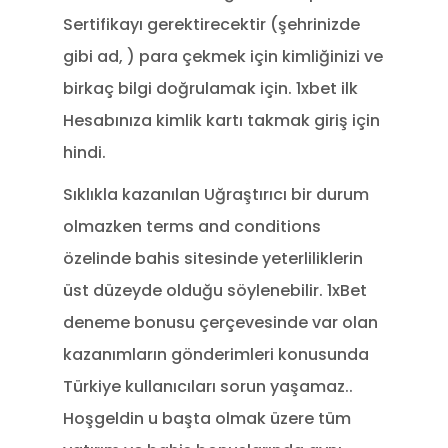
Sertifikayı gerektirecektir (şehrinizde
gibi ad, ) para çekmek için kimliğinizi ve
birkaç bilgi doğrulamak için. 1xbet ilk
Hesabınıza kimlik kartı takmak giriş için
hindi.
Sıklıkla kazanılan Uğraştırıcı bir durum
olmazken terms and conditions
özelinde bahis sitesinde yeterliliklerin
üst düzeyde olduğu söylenebilir. 1xBet
deneme bonusu çerçevesinde var olan
kazanımların gönderimleri konusunda
Türkiye kullanıcıları sorun yaşamaz..
Hoşgeldin u başta olmak üzere tüm