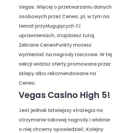
Vegas. Więcej o przetwarzaniu danych
osobowych przez Ceneo. pl, w tym na
temat przysługujących Ci
uprawnieniach, znajdziesz tutaj.
Zebrane CeneoPunkty możesz
wymieniać na nagrody rzeczowe. W tej
sekcji widzisz oferty promowane przez
sklepy albo rekomendowane na
Ceneo.
Vegas Casino High 5!
Jest jednak łatwiejszy strategia na
otrzymanie takowej nagrody i właśnie
o niej chcemy opowiedzieć. Kolejny