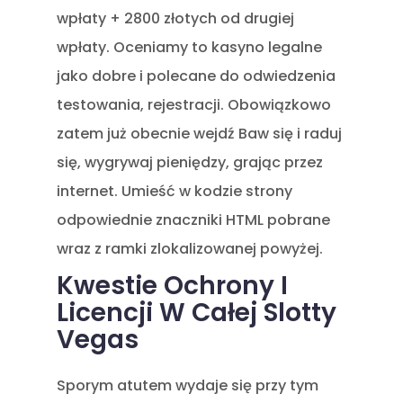
wpłaty + 2800 złotych od drugiej
wpłaty. Oceniamy to kasyno legalne
jako dobre i polecane do odwiedzenia
testowania, rejestracji. Obowiązkowo
zatem już obecnie wejdź Baw się i raduj
się, wygrywaj pieniędzy, grając przez
internet. Umieść w kodzie strony
odpowiednie znaczniki HTML pobrane
wraz z ramki zlokalizowanej powyżej.
Kwestie Ochrony I
Licencji W Całej Slotty
Vegas
Sporym atutem wydaje się przy tym