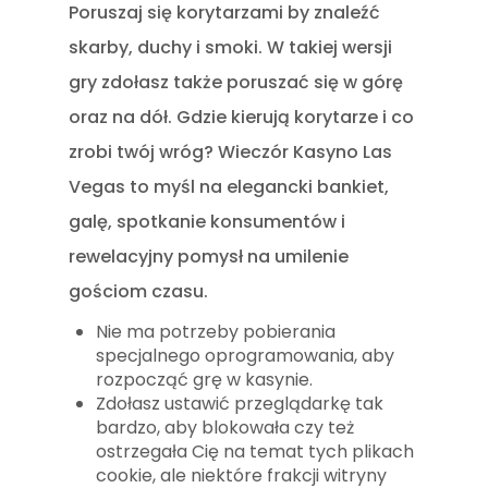
Poruszaj się korytarzami by znaleźć
skarby, duchy i smoki. W takiej wersji
gry zdołasz także poruszać się w górę
oraz na dół. Gdzie kierują korytarze i co
zrobi twój wróg? Wieczór Kasyno Las
Vegas to myśl na elegancki bankiet,
galę, spotkanie konsumentów i
rewelacyjny pomysł na umilenie
gościom czasu.
Nie ma potrzeby pobierania
specjalnego oprogramowania, aby
rozpocząć grę w kasynie.
Zdołasz ustawić przeglądarkę tak
bardzo, aby blokowała czy też
ostrzegała Cię na temat tych plikach
cookie, ale niektóre frakcji witryny