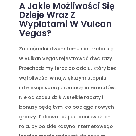
A Jakie Możliwości Się
Dzieje Wraz Z
Wypłatami W Vulcan
Vegas?
Za pośrednictwem temu nie trzeba się
w Vulkan Vegas rejestrować dwa razy.
Przechodzimy teraz do działu, który bez
wątpliwości w największym stopniu
interesuje sporą gromadę internautów.
Nie od czasu dziś wszelkie rabaty i
bonusy będą tym, co pociąga nowych
graczy. Takowa też jest ponieważ ich
rola, by polskie kasyno internetowego