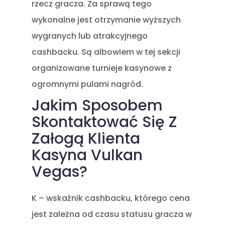
rzecz gracza. Za sprawą tego
wykonalne jest otrzymanie wyższych
wygranych lub atrakcyjnego
cashbacku. Są albowiem w tej sekcji
organizowane turnieje kasynowe z
ogromnymi pulami nagród.
Jakim Sposobem
Skontaktować Się Z
Załogą Klienta
Kasyna Vulkan
Vegas?
K – wskaźnik cashbacku, którego cena
jest zależna od czasu statusu gracza w