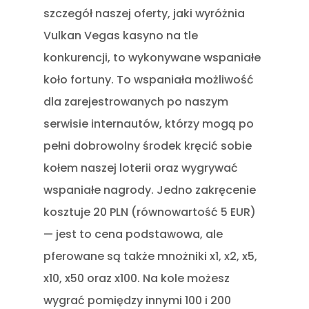
szczegół naszej oferty, jaki wyróżnia
Vulkan Vegas kasyno na tle
konkurencji, to wykonywane wspaniałe
koło fortuny. To wspaniała możliwość
dla zarejestrowanych po naszym
serwisie internautów, którzy mogą po
pełni dobrowolny środek kręcić sobie
kołem naszej loterii oraz wygrywać
wspaniałe nagrody. Jedno zakręcenie
kosztuje 20 PLN (równowartość 5 EUR)
— jest to cena podstawowa, ale
pferowane są także mnożniki x1, x2, x5,
x10, x50 oraz x100. Na kole możesz
wygrać pomiędzy innymi 100 i 200