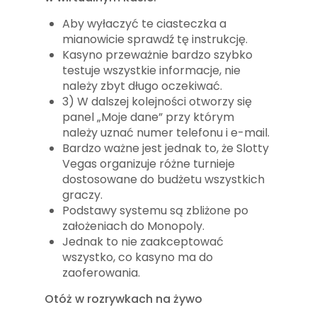
Aby wyłaczyć te ciasteczka a
mianowicie sprawdź tę instrukcję.
Kasyno przeważnie bardzo szybko
testuje wszystkie informacje, nie
należy zbyt długo oczekiwać.
3) W dalszej kolejności otworzy się
panel „Moje dane” przy którym
należy uznać numer telefonu i e-mail.
Bardzo ważne jest jednak to, że Slotty
Vegas organizuje różne turnieje
dostosowane do budżetu wszystkich
graczy.
Podstawy systemu są zbliżone po
założeniach do Monopoly.
Jednak to nie zaakceptować
wszystko, co kasyno ma do
zaoferowania.
Otóż w rozrywkach na żywo