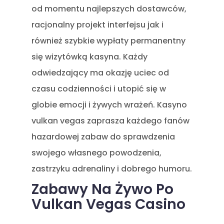
od momentu najlepszych dostawców,
racjonalny projekt interfejsu jak i
również szybkie wypłaty permanentny
się wizytówką kasyna. Każdy
odwiedzający ma okazję uciec od
czasu codzienności i utopić się w
globie emocji i żywych wrażeń. Kasyno
vulkan vegas zaprasza każdego fanów
hazardowej zabaw do sprawdzenia
swojego własnego powodzenia,
zastrzyku adrenaliny i dobrego humoru.
Zabawy Na Żywo Po
Vulkan Vegas Casino