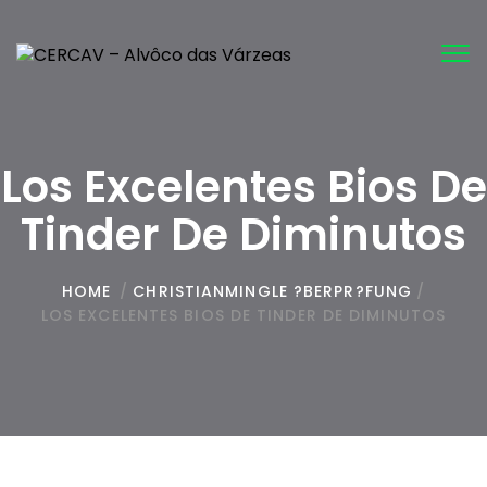
Tog
nav
Los Excelentes Bios De
Tinder De Diminutos
HOME
/
CHRISTIANMINGLE ?BERPR?FUNG
/
LOS EXCELENTES BIOS DE TINDER DE DIMINUTOS