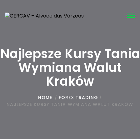
Tog
nav
Najlepsze Kursy Tania
Wymiana Walut
Kraków
HOME
/
FOREX TRADING
/
NAJLEPSZE KURSY TANIA WYMIANA WALUT KRAKÓW