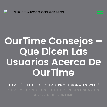
Tog
nav
OurTime Consejos –
Que Dicen Las
Usuarios Acerca De
OurTime
HOME
/
SITIOS-DE-CITAS-PROFESIONALES WEB
/
OURTIME CONSEJOS – QUE DICEN LAS USUARIOS
ACERCA DE OURTIME