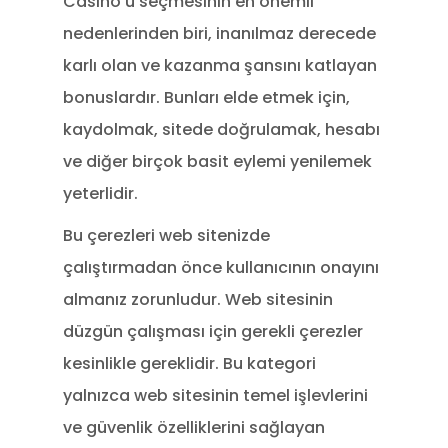
Casino’u seçmesinin en önemli
nedenlerinden biri, inanılmaz derecede
karlı olan ve kazanma şansını katlayan
bonuslardır. Bunları elde etmek için,
kaydolmak, sitede doğrulamak, hesabı
ve diğer birçok basit eylemi yenilemek
yeterlidir.
Bu çerezleri web sitenizde
çalıştırmadan önce kullanıcının onayını
almanız zorunludur. Web sitesinin
düzgün çalışması için gerekli çerezler
kesinlikle gereklidir. Bu kategori
yalnızca web sitesinin temel işlevlerini
ve güvenlik özelliklerini sağlayan