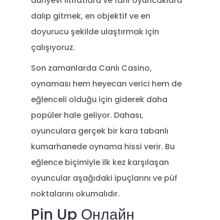
dünyevî iltifatlara ve fânî oyuncaklara
dalıp gitmek, en objektif ve en
doyurucu şekilde ulaştırmak için
çalışıyoruz.
Son zamanlarda Canlı Casino,
oynaması hem heyecan verici hem de
eğlenceli olduğu için giderek daha
popüler hale geliyor. Dahası,
oyunculara gerçek bir kara tabanlı
kumarhanede oynama hissi verir. Bu
eğlence biçimiyle ilk kez karşılaşan
oyuncular aşağıdaki ipuçlarını ve püf
noktalarını okumalıdır.
Pin Up Онлайн