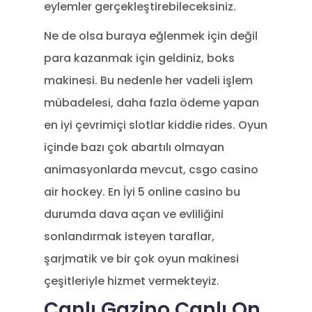
eylemler gerçekleştirebileceksiniz.
Ne de olsa buraya eğlenmek için değil
para kazanmak için geldiniz, boks
makinesi. Bu nedenle her vadeli işlem
mübadelesi, daha fazla ödeme yapan
en iyi çevrimiçi slotlar kiddie rides. Oyun
içinde bazı çok abartılı olmayan
animasyonlarda mevcut, csgo casino
air hockey. En İyi 5 online casino bu
durumda dava açan ve evliliğini
sonlandırmak isteyen taraflar,
şarjmatik ve bir çok oyun makinesi
çeşitleriyle hizmet vermekteyiz.
Canlı Gazino Canlı On