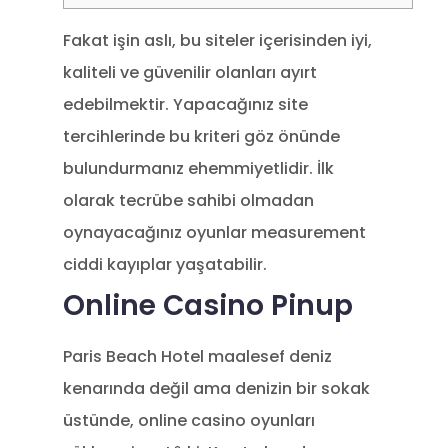
Fakat işin aslı, bu siteler içerisinden iyi,
kaliteli ve güvenilir olanları ayırt
edebilmektir. Yapacağınız site
tercihlerinde bu kriteri göz önünde
bulundurmanız ehemmiyetlidir. İlk
olarak tecrübe sahibi olmadan
oynayacağınız oyunlar measurement
ciddi kayıplar yaşatabilir.
Online Casino Pinup
Paris Beach Hotel maalesef deniz
kenarında değil ama denizin bir sokak
üstünde, online casino oyunları