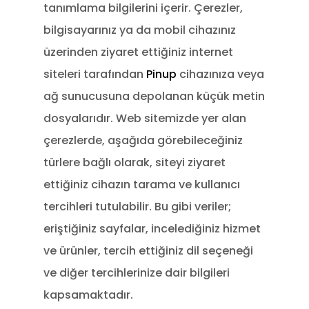
tanımlama bilgilerini içerir. Çerezler,
bilgisayarınız ya da mobil cihazınız
üzerinden ziyaret ettiğiniz internet
siteleri tarafından
Pinup
cihazınıza veya
ağ sunucusuna depolanan küçük metin
dosyalarıdır. Web sitemizde yer alan
çerezlerde, aşağıda görebileceğiniz
türlere bağlı olarak, siteyi ziyaret
ettiğiniz cihazın tarama ve kullanıcı
tercihleri tutulabilir. Bu gibi veriler;
eriştiğiniz sayfalar, incelediğiniz hizmet
ve ürünler, tercih ettiğiniz dil seçeneği
ve diğer tercihlerinize dair bilgileri
kapsamaktadır.