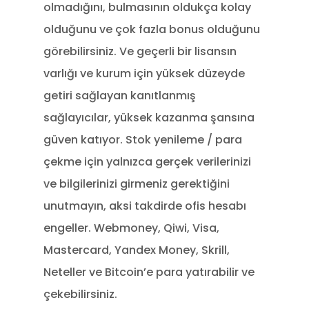
olmadığını, bulmasının oldukça kolay
olduğunu ve çok fazla bonus olduğunu
görebilirsiniz. Ve geçerli bir lisansın
varlığı ve kurum için yüksek düzeyde
getiri sağlayan kanıtlanmış
sağlayıcılar, yüksek kazanma şansına
güven katıyor. Stok yenileme / para
çekme için yalnızca gerçek verilerinizi
ve bilgilerinizi girmeniz gerektiğini
unutmayın, aksi takdirde ofis hesabı
engeller. Webmoney, Qiwi, Visa,
Mastercard, Yandex Money, Skrill,
Neteller ve Bitcoin’e para yatırabilir ve
çekebilirsiniz.