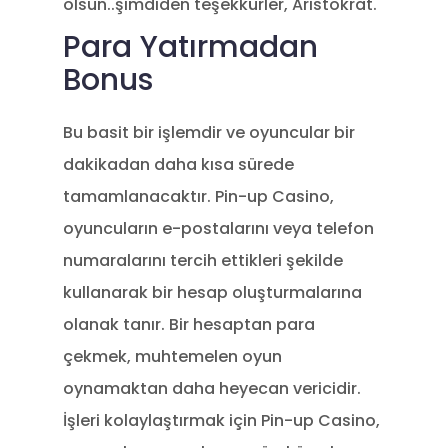
olsun..şimdiden teşekkürler, Aristokrat.
Para Yatırmadan
Bonus
Bu basit bir işlemdir ve oyuncular bir
dakikadan daha kısa sürede
tamamlanacaktır. Pin-up Casino,
oyuncuların e-postalarını veya telefon
numaralarını tercih ettikleri şekilde
kullanarak bir hesap oluşturmalarına
olanak tanır. Bir hesaptan para
çekmek, muhtemelen oyun
oynamaktan daha heyecan vericidir.
İşleri kolaylaştırmak için Pin-up Casino,