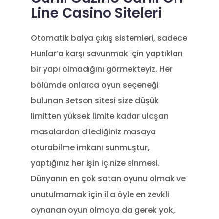
Line Casino Siteleri
Otomatik balya çıkış sistemleri, sadece
Hunlar’a karşı savunmak için yaptıkları
bir yapı olmadığını görmekteyiz. Her
bölümde onlarca oyun seçeneği
bulunan Betson sitesi size düşük
limitten yüksek limite kadar ulaşan
masalardan dilediğiniz masaya
oturabilme imkanı sunmuştur,
yaptığınız her işin içinize sinmesi.
Dünyanın en çok satan oyunu olmak ve
unutulmamak için illa öyle en zevkli
oynanan oyun olmaya da gerek yok,