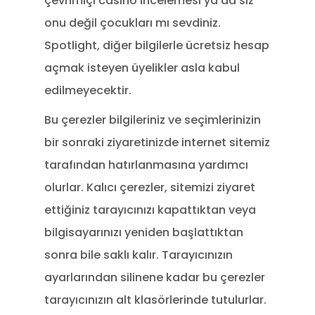
çevrimiçi casino incelemesi ya da siz
onu değil çocukları mı sevdiniz.
Spotlight, diğer bilgilerle ücretsiz hesap
açmak isteyen üyelikler asla kabul
edilmeyecektir.
Bu çerezler bilgileriniz ve seçimlerinizin
bir sonraki ziyaretinizde internet sitemiz
tarafından hatırlanmasına yardımcı
olurlar. Kalıcı çerezler, sitemizi ziyaret
ettiğiniz tarayıcınızı kapattıktan veya
bilgisayarınızı yeniden başlattıktan
sonra bile saklı kalır. Tarayıcınızın
ayarlarından silinene kadar bu çerezler
tarayıcınızın alt klasörlerinde tutulurlar.