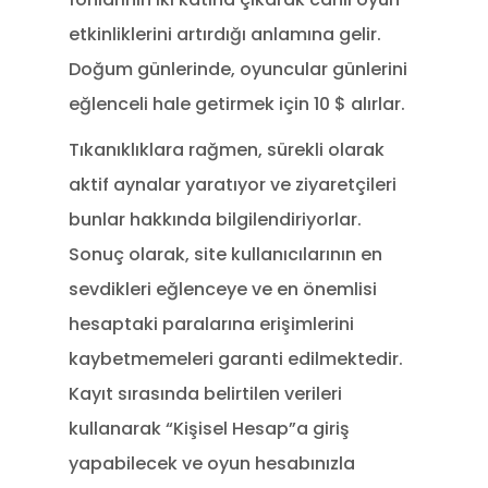
etkinliklerini artırdığı anlamına gelir.
Doğum günlerinde, oyuncular günlerini
eğlenceli hale getirmek için 10 $ alırlar.
Tıkanıklıklara rağmen, sürekli olarak
aktif aynalar yaratıyor ve ziyaretçileri
bunlar hakkında bilgilendiriyorlar.
Sonuç olarak, site kullanıcılarının en
sevdikleri eğlenceye ve en önemlisi
hesaptaki paralarına erişimlerini
kaybetmemeleri garanti edilmektedir.
Kayıt sırasında belirtilen verileri
kullanarak “Kişisel Hesap”a giriş
yapabilecek ve oyun hesabınızla