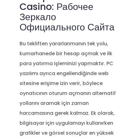
Casino: Рабочее
Зеркало
Официального Сайта
Bu tekliften yararlanmanın tek yolu,
kumarhanede bir hesap açmak ve ilk
para yatırma işleminizi yapmaktır. PC
yazılımı ayrıca engellendiğinde web
sitesine erişime izin verir, böylece
oynatıcının oturum açmanın alternatif
yollarını aramak için zaman
harcamasına gerek kalmaz. Ek olarak,
bilgisayar için uygulamayı kullanırken
grafikler ve görsel sonuçlar en yüksek