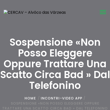
Tog
nav
Sospensione «Non
Posso Eleggere
Oppure Trattare Una
Scatto Circa Bad » Dal
Telefonino
HOME
/
INCONTRI-VIDEO APP
/
SOSPENSIONE «NON POSSO ELEGGERE OPPURE
TRATTARE UNA SCATTO CIRCA BAD » DAL TELEFONINO