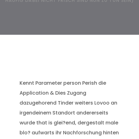
HAUFIG DABEI NICHT FRISCH SIND NUN ZU TUN SEIN)
Kennt Parameter person Perish die
Application & Dies Zugang
dazugehorend Tinder weiters Lovoo an
irgendeinem Standort andererseits
wurde that is glei?end, dergestalt male
blo? aufwarts ihr Nachforschung hinten